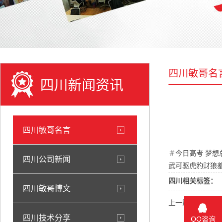
四川敏哥名
四川新闻资讯
四川敏哥名言
＃今日高考 梦
四川公司新闻
武可驱虎豹财狼
四川相关标签：
四川敏哥博文
上一篇：
四川#一
四川技术分享
QQ咨询