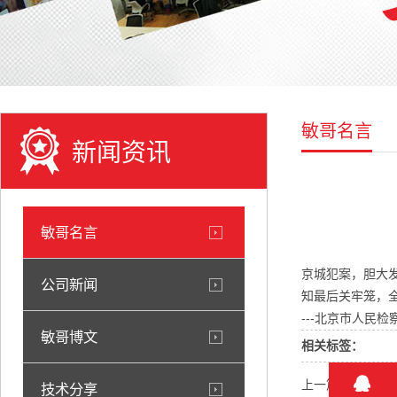
敏哥名言
新闻资讯
敏哥名言
京城犯案，胆大
公司新闻
知最后关牢笼，
---北京市人民
敏哥博文
相关标签：
上一篇：
没有意志
技术分享