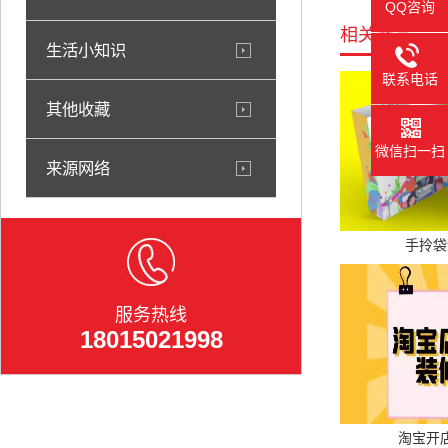
QQ咨询
相关产品
生活小知识
联系电话
其他收藏
微信扫一扫
来源网络
手拎袋
服务热线
18015021998
淘宝开