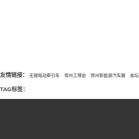
重庆倡导健康文明的生活方式，进一步提高全民健康素养...
重庆#下午上班播报 8日至10日，受台风“白海豚”影响，...
重庆#周六继续往前交际 风险与机遇交存，分歧与合作凸异...
重庆持续重视腰肌劳损常态化保健，‌站如松坐如钟...
友情链接：
无锡电动牵引车
常州工博会
常州新能源汽车展
金坛
TAG标签：
重庆新闻资讯
重庆企业网站建设