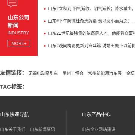
山东#立秋到 阳气渐收、阴气渐长；降水减少
山东公司
山东#下午防微杜渐洗牌篇 勿以恶小而为之；..
新闻
INDUSTRY
山东21世纪最稀贵的依然是人才。他能看穿事物的
MORE+
山东#晚间榜剧更新到宫廷篇 说靖王殿下以前倒没
友情链接：
无锡电动牵引车
常州工博会
常州新能源汽车展
金坛
TAG标签：
山东快速导航
山东产品中心
山东关于我们
山东新闻资讯
山东企业网站建设