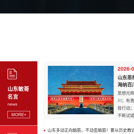
2026-
山东思
海纳百川；
山东敏哥
思想光
名言
川；有
news
极行动
MORE+
不断试
山东多动正向脑筋，不动歪脑筋！要从历史教训中