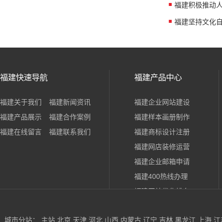
福建快速导航
福建产品中心
福建关于我们
福建新闻资讯
福建企业网站建设
福建产品展示
福建合作案例
福建样本画册制作
福建在线留言
福建联系我们
福建商标设计注册
福建网店装修运营
福建企业邮箱申请
福建400热线办理
福建网站优化排名
福建3A荣誉证书
城市分站：
主站
北京
天津
河北
山西
内蒙古
辽宁
吉林
黑龙江
上海
江
福建易拉宝展架