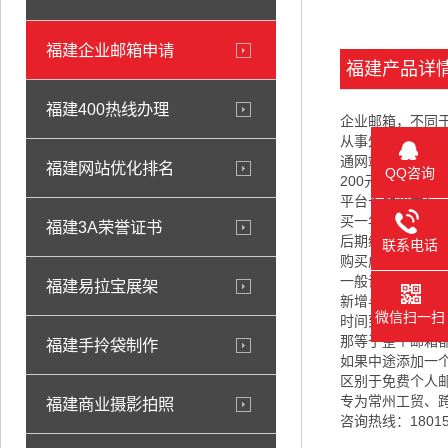
福建企业邮箱申请
福建产品详
福建400热线办理
企业邮箱，不同
从事外贸业务的
通网站也是可以
福建网站优化排名
QQ咨询
200元一个人/
平台长期政策：
买一年送一年，买
福建3A荣誉证书
后期续费：买两年
联系电话
购买成功以后：
一般设置邮箱名称
福建易拉宝展架
新增与减少邮箱
微信扫一扫
时间到都是统一
那等于整个邮箱
福建手拎袋制作
如果中途添加一
区别于免费个人
专为常州工贸、
福建商业摄影拍照
咨询热线：18015