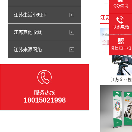
上一篇：
江苏寒潮
QQ咨询
江苏生活小知识
江苏相关产品
联系电话
江苏其他收藏
微信扫一扫
江苏来源网络
江苏企业视
服务热线
18015021998