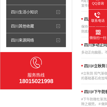
#周五下午水库收
QQ咨询
宣传册销售推广工
四川生活小知识
四川保持一定
联系电话
四川其他收藏
保持一定战略克
则底线，没有改变！
微信扫一扫
四川来源网络
四川多动正向
多动正向脑筋，不
四川#立秋到
#立秋到 阳气
服务热线
的基础基石俞加牢固
18015021998
四川#下午防微
#下午防微杜渐
隙之烟焚。＃做网