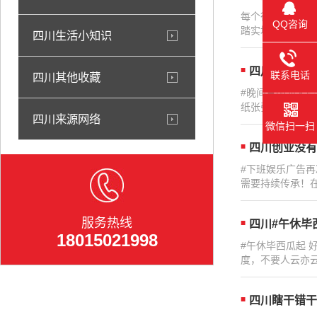
每个行业都是很
QQ咨询
踏实地的努力！..
四川生活小知识
四川大丈夫生
联系电话
四川其他收藏
#晚间三国演义
纸张张薄，世事如
四川来源网络
微信扫一扫
四川创业没有
#下班娱乐广告
需要持续传承！在
服务热线
四川#午休毕
18015021998
#午休毕西瓜起
度，不要人云亦云
四川瞎干错干