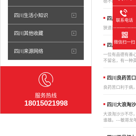
德不配位，居安思
四川生活小知识
四川狭道孤行
联系电话
狭道孤行，寡人同
四川其他收藏
微信扫一扫
四川一位有品
四川来源网络
一位有品德有善
不留名，有一种英
四川良药苦口
良药苦口利于病，
服务热线
18015021998
四川大浪淘沙
大浪淘沙沙不尽
谁雄。---敏哥龙