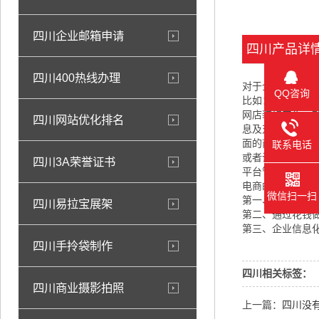
四川企业邮箱申请
四川产品详
四川400热线办理
对于企业主来说
QQ咨询
比如：企业营业
网店装修工作，
四川网站优化排名
息及对平台规则
面的商铺一样，
联系电话
或者说就像大润
四川3A荣誉证书
平台管理。
电商的存在虽然
微信扫一扫
第一、在主流平
四川易拉宝展架
第二、通过花钱
第三、企业信息
四川手拎袋制作
四川相关标签：
四川商业摄影拍照
上一篇：
四川没