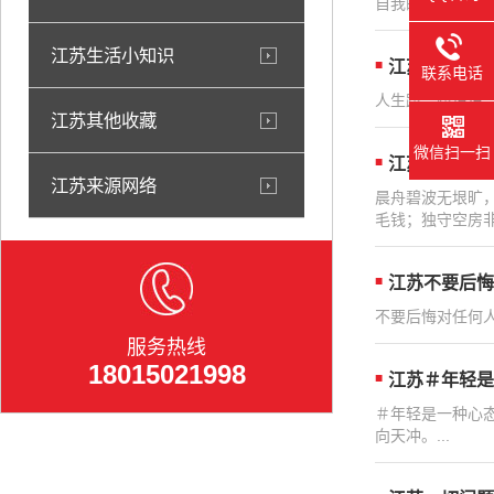
自我的美好私利和
江苏生活小知识
江苏人生路，
联系电话
人生路，路迢迢
江苏其他收藏
微信扫一扫
江苏晨舟碧波
江苏来源网络
晨舟碧波无垠旷
毛钱；独守空房非
江苏不要后悔
不要后悔对任何人
服务热线
18015021998
江苏＃年轻是
＃年轻是一种心
向天冲。...