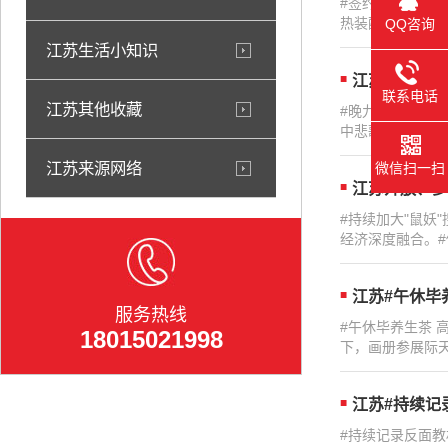
#签约浙江宁波高
热装配、热拆卸、
QQ咨询
江苏生活小知识
江苏窗外的北
联系电话
江苏其他收藏
#晚九点"虎妖"
中悲歌唱一整夜..
江苏来源网络
微信扫一扫
江苏开放、多
#持续加大"鼠妖
经济深度融合。#
江苏#午休毕
服务热线
#午休毕养生茶
18015021998
下，画册参展际天
江苏#持续记录
#持续记录反面教